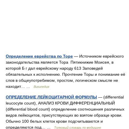
Определение еврейства по Торе
— Источником еврейского
законодательства является Тора Пятикнижие Моисея, в
которой Б г дал еврейскому народу 613 Заповедей
обязательных к исполнению. Прочтение Торы и понимание её
слов в общеупотребимом, простом, логическом смысле не
находит… …
Википедия
ОПРЕДЕЛЕНИЕ ЛЕЙКОЦИТАРНОЙ ФОРМУЛЫ
— (differential
leucocyte count), АНАЛИЗ КРОВИ ДИФФЕРЕНЦИАЛЬНЫЙ
(differential blood count) определение соотношения различных
видов лейкоцитов, присутствующих во взятом образце крови.
Обычно 100 белых клеток крови подсчитываются и
определяются под… …
Толковый словарь по медицине