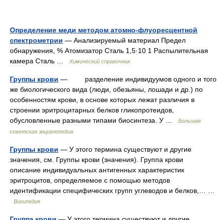
Определение меди методом атомно-флуоресцентной
спектрометрии
— Анализируемый материал Предел
обнаружения, % Атомизатор Сталь 1,5·10 1 Распылительная
камера Сталь …
Химический справочник
Группы крови
— разделение индивидуумов одного и того
же биологического вида (люди, обезьяны, лошади и др.) по
особенностям крови, в основе которых лежат различия в
строении эритроцитарных белков гликопротеидов,
обусловленные разными типами биосинтеза. У …
Большая
советская энциклопедия
Группы крови
— У этого термина существуют и другие
значения, см. Группы крови (значения). Группа крови
описание индивидуальных антигенных характеристик
эритроцитов, определяемое с помощью методов
идентификации специфических групп углеводов и белков,… …
Википедия
Группа крови
— У этого термина существуют и другие