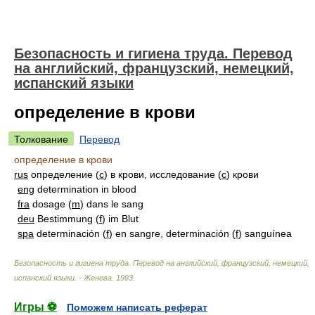
Безопасность и гигиена труда. Перевод
на английский, французский, немецкий,
испанский языки
определение в крови
Толкование
Перевод
определение в крови
rus
определение (
с
) в крови, исследование (
с
) крови
eng
determination in blood
fra
dosage (
m
) dans le sang
deu
Bestimmung (
f
) im Blut
spa
determinación (
f
) en sangre, determinación (
f
) sanguínea
Безопасность и гигиена труда. Перевод на английский, французский, немецкий,
испанский языки. - Женева
.
1993
.
Игры ⚽
Поможем написать реферат